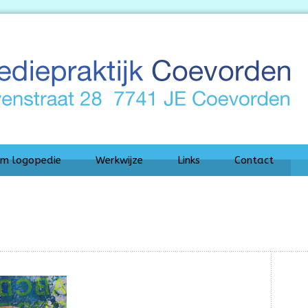
m logopedie
Werkwijze
Links
Contact